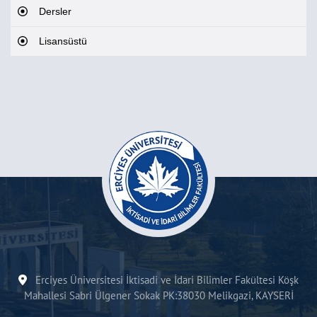
Dersler
Lisansüstü
Erciyes Üniversitesi İktisadi ve İdari Bilimler Fakültesi Köşk
Mahallesi Sabri Ülgener Sokak PK:38030 Melikgazi, KAYSERİ