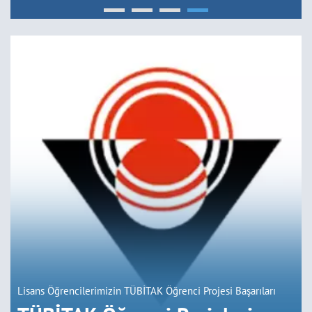
Lisans Öğrencilerimizin TÜBİTAK Öğrenci Projesi Başarıları