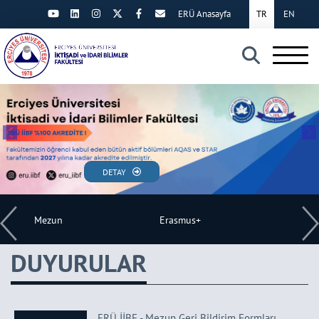
ERÜ Anasayfa
TR
EN
×
DETAY
Mezun
Erasmus+
Aday Öğ
DUYURULAR
ERÜ İİBF - Mezun Geri Bildirim Formları