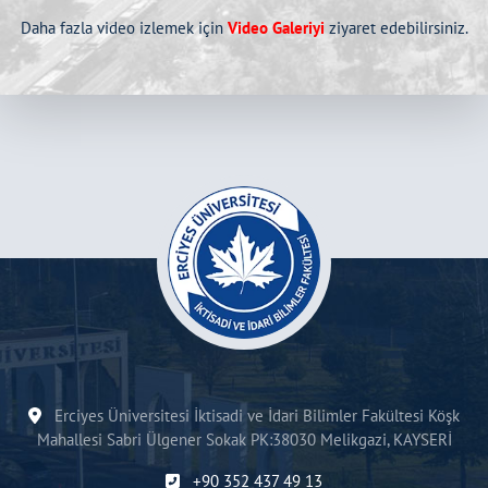
Daha fazla video izlemek için
Video Galeriyi
ziyaret edebilirsiniz.
Erciyes Üniversitesi İktisadi ve İdari Bilimler Fakültesi Köşk
Mahallesi Sabri Ülgener Sokak PK:38030 Melikgazi, KAYSERİ
+90 352 437 49 13