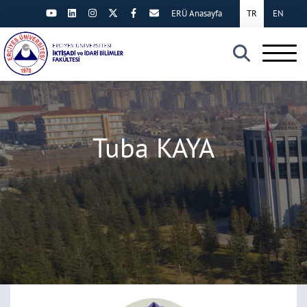
ERÜ Anasayfa
TR
EN
×
Tuba KAYA