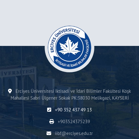
Erciyes Üniversitesi İktisadi ve İdari Bilimler Fakültesi Köşk
Mahallesi Sabri Ülgener Sokak PK:38030 Melikgazi, KAYSERİ
+90 352 437 49 13
+903524375239
iibf@erciyes.edu.tr