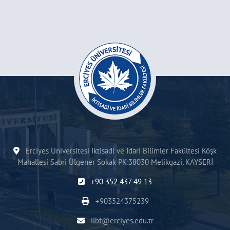
Erciyes Üniversitesi İktisadi ve İdari Bilimler Fakültesi Köşk
Mahallesi Sabri Ülgener Sokak PK:38030 Melikgazi, KAYSERİ
+90 352 437 49 13
+903524375239
iibf@erciyes.edu.tr