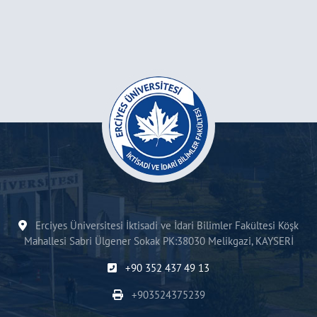
Erciyes Üniversitesi İktisadi ve İdari Bilimler Fakültesi Köşk
Mahallesi Sabri Ülgener Sokak PK:38030 Melikgazi, KAYSERİ
+90 352 437 49 13
+903524375239